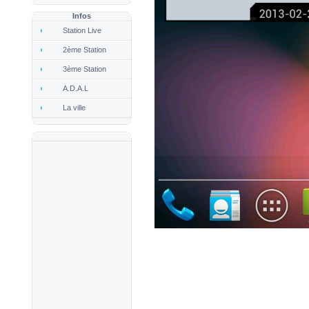
Infos
Station Live
2ème Station
3ème Station
A.D.A.L
La ville