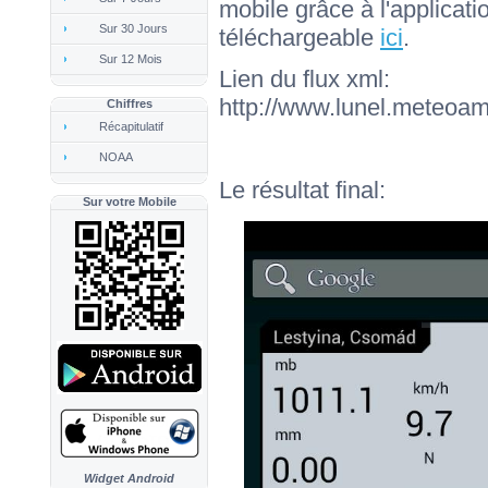
mobile grâce à l'applicat
Sur 30 Jours
téléchargeable
ici
.
Sur 12 Mois
Lien du flux xml:
http://www.lunel.meteo
Chiffres
Récapitulatif
NOAA
Le résultat final:
Sur votre Mobile
Widget Android