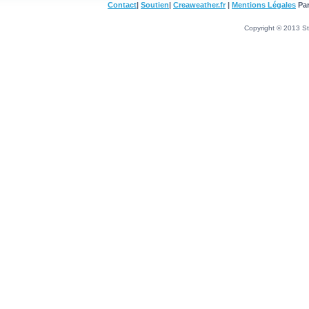
Contact
|
Soutien
|
Creaweather.fr
|
Mentions Légales
Par
Copyright © 2013 Sta