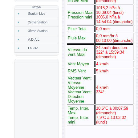
Infos
Station Live
2ème Station
3ème Station
A.D.A.L
La ville