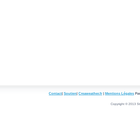
Contact
|
Soutien
|
Creaweather.fr
|
Mentions Légales
Par
Copyright © 2013 Sta